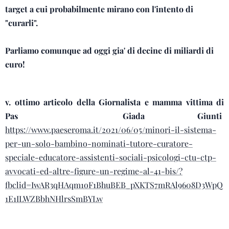
target a cui probabilmente mirano con l'intento di
"curarli".
Parliamo comunque ad oggi gia' di decine di miliardi di
euro!
v. ottimo articolo della Giornalista e mamma vittima di
Pas Giada Giunti
https://www.paeseroma.it/2021/06/05/minori-il-sistema-
per-un-solo-bambino-nominati-tutore-curatore-
speciale-educatore-assistenti-sociali-psicologi-ctu-ctp-
avvocati-ed-altre-figure-un-regime-al-41-bis/?
fbclid=IwAR3qHAqm1oF1BhuBEB_pXKTS7mRAl9608D3WpQ
1E1ILWZBbhNHlrsSmBYLw