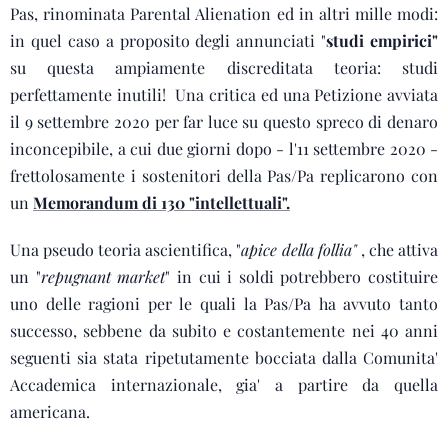
Pas, rinominata Parental Alienation ed in altri mille modi:
in quel caso a proposito degli annunciati "
studi empirici"
su questa ampiamente discreditata teoria: studi
perfettamente inutili! Una critica ed una Petizione avviata
il 9 settembre 2020 per far luce su questo spreco di denaro
inconcepibile, a cui due giorni dopo - l'11 settembre 2020 -
frettolosamente i sostenitori della Pas/Pa replicarono con
un
Memorandum di 130 "intellettuali".
Una pseudo teoria ascientifica, "
apice della follia"
, che attiva
un "
repugnant market
" in cui i soldi potrebbero costituire
uno delle ragioni per le quali la Pas/Pa ha avvuto tanto
successo, sebbene da subito e costantemente nei 40 anni
seguenti sia stata ripetutamente bocciata dalla Comunita'
Accademica internazionale, gia' a partire da quella
americana.