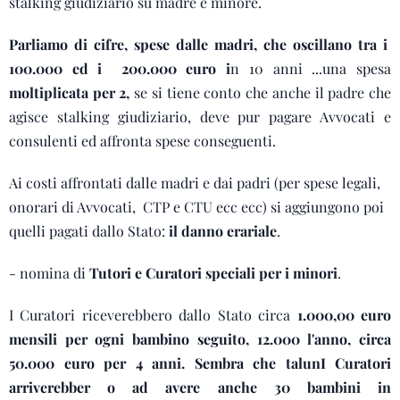
stalking giudiziario su madre e minore.
Parliamo di cifre, spese dalle madri, che oscillano tra i
100.000 ed i 200.000 euro i
n 10 anni ...una spesa
moltiplicata per 2,
se si tiene conto che anche il padre che
agisce stalking giudiziario, deve pur pagare Avvocati e
consulenti ed affronta spese conseguenti.
Ai costi affrontati dalle madri e dai padri (per spese legali,
onorari di Avvocati, CTP e CTU ecc ecc) si aggiungono poi
quelli pagati dallo Stato:
il danno erariale
.
- nomina di
Tutori e Curatori speciali per i minori
.
I Curatori riceverebbero dallo Stato circa
1.000,00 euro
mensili per ogni bambino seguito, 12.000 l'anno, circa
50.000 euro per 4 anni. Sembra che talunI Curatori
arriverebber o ad avere anche 30 bambini in