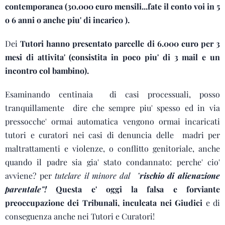
contemporanea (30.000 euro mensili...fate il conto voi in 5
o 6 anni o anche piu' di incarico ).
Dei
Tutori hanno presentato parcelle di 6.000 euro per 3
mesi di attivita' (consistita in poco piu' di 3 mail e un
incontro col bambino).
Esaminando centinaia di casi processuali, posso
tranquillamente dire che sempre piu' spesso ed in via
pressocche' ormai automatica vengono ormai incaricati
tutori e curatori nei casi di denuncia delle madri per
maltrattamenti e violenze, o conflitto genitoriale, anche
quando il padre sia gia' stato condannato: perche' cio'
avviene? per
tutelare il minore dal "
rischio di alienazione
parentale"!
Questa e' oggi la falsa e forviante
preoccupazione dei Tribunali, inculcata nei Giudici
e di
conseguenza anche nei Tutori e Curatori!