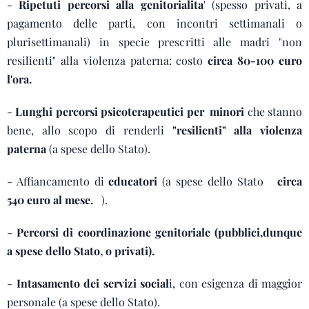
-
Ripetuti percorsi alla genitorialita
' (spesso privati, a
pagamento delle parti, con incontri settimanali o
plurisettimanali) in specie prescritti alle madri "non
resilienti" alla violenza paterna: costo
circa 80-100 euro
l'ora.
-
Lunghi percorsi psicoterapeutici per minori
che stanno
bene, allo scopo di renderli
"resilienti" alla violenza
paterna
(a spese dello Stato).
- Affiancamento di
educatori
(a spese dello Stato
circa
540 euro al mese.
).
-
Percorsi di coordinazione genitoriale (pubblici,dunque
a spese dello Stato, o privati).
-
Intasamento dei servizi social
i, con esigenza di maggior
personale (a spese dello Stato).