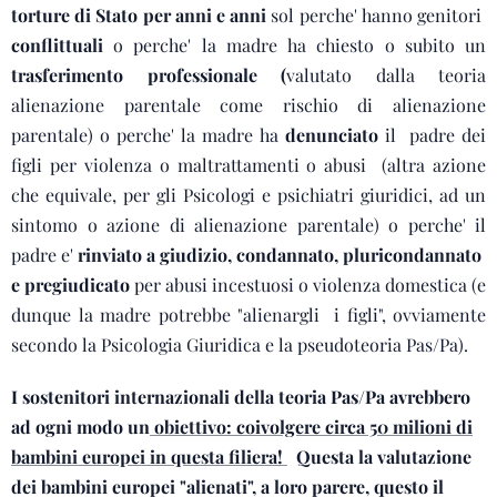
torture di Stato per anni e anni
sol perche' hanno genitori
conflittuali
o perche' la madre ha chiesto o subito un
trasferimento professionale (
valutato dalla teoria
alienazione parentale come rischio di alienazione
parentale) o perche' la madre ha
denunciato
il padre dei
figli per violenza o maltrattamenti o abusi (altra azione
che equivale, per gli Psicologi e psichiatri giuridici, ad un
sintomo o azione di alienazione parentale) o perche' il
padre e'
rinviato a giudizio, condannato, pluricondannato
e pregiudicato
per abusi incestuosi o violenza domestica (e
dunque la madre potrebbe "alienargli i figli", ovviamente
secondo la Psicologia Giuridica e la pseudoteoria Pas/Pa).
I sostenitori internazionali della teoria Pas/Pa avrebbero
ad ogni modo un
obiettivo: coivolgere circa 50 milioni di
bambini europei in questa filiera!
Questa la valutazione
dei bambini europei "alienati", a loro parere, questo il