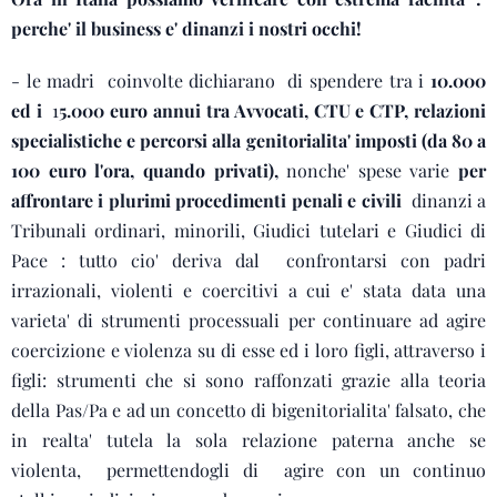
perche' il business e' dinanzi i nostri occhi!
- le madri coinvolte dichiarano di spendere tra i
10.000
ed i
1
5.000 euro annui tra Avvocati, CTU e CTP,
relazioni
specialistiche e percorsi alla genitorialita' imposti (da 80 a
100 euro l'ora, quando privati),
nonche' spese varie
per
affrontare i plurimi procedimenti penali e civili
dinanzi a
Tribunali ordinari, minorili, Giudici tutelari e Giudici di
Pace : tutto cio' deriva dal confrontarsi con padri
irrazionali, violenti e coercitivi a cui e' stata data una
varieta' di strumenti processuali per continuare ad agire
coercizione e violenza su di esse ed i loro figli, attraverso i
figli: strumenti che si sono raffonzati grazie alla teoria
della Pas/Pa e ad un concetto di bigenitorialita' falsato, che
in realta' tutela la sola relazione paterna anche se
violenta, permettendogli di agire con un continuo