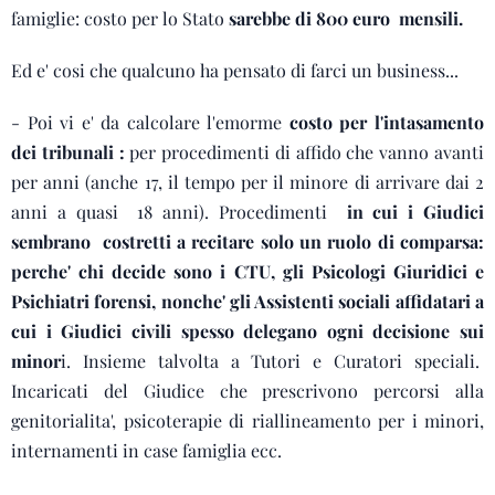
famiglie: costo per lo Stato
sarebbe di 800 euro mensili.
Ed e' cosi che qualcuno ha pensato di farci un business...
- Poi vi e' da calcolare l'emorme
costo per l'intasamento
dei tribunali :
per procedimenti di affido che vanno avanti
per anni (anche 17, il tempo per il minore di arrivare dai 2
anni a quasi 18 anni). Procedimenti
in cui i Giudici
sembrano costretti a recitare solo un ruolo di comparsa:
perche' chi decide sono i CTU, gli Psicologi Giuridici e
Psichiatri forensi, nonche' gli Assistenti sociali affidatari a
cui i Giudici civili spesso delegano ogni decisione sui
minor
i. Insieme talvolta a Tutori e Curatori speciali.
Incaricati del Giudice che prescrivono percorsi alla
genitorialita', psicoterapie di riallineamento per i minori,
internamenti in case famiglia ecc.