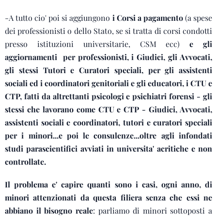
-A tutto cio' poi si aggiungono
i Corsi a pagamento
(a spese
dei professionisti o dello Stato, se si tratta di corsi condotti
presso istituzioni universitarie, CSM ecc)
e gli
aggiornamenti per professionisti, i Giudici, gli Avvocati,
gli stessi Tutori e Curatori speciali, per gli assistenti
sociali ed i coordinatori genitoriali e gli educatori, i CTU e
CTP, fatti da altrettanti psicologi e psichiatri forensi - gli
stessi che lavorano come CTU e CTP - Giudici, Avvocati,
assistenti sociali e coordinatori, tutori e curatori speciali
per i minori...e poi le consulenze...oltre agli infondati
studi parascientifici avviati in universita' acritiche e non
controllate.
Il problema e' capire quanti sono i casi, ogni anno, di
minori attenzionati da questa filiera senza che essi ne
abbiano il bisogno reale
: parliamo di minori sottoposti a