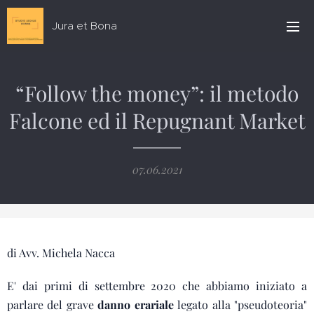
Jura et Bona
“Follow the money”: il metodo
Falcone ed il Repugnant Market
07.06.2021
di Avv. Michela Nacca
E' dai primi di settembre 2020 che abbiamo iniziato a
parlare del grave
danno erariale
legato alla "pseudoteoria"