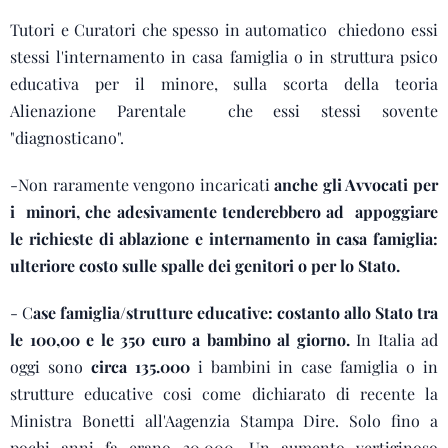
Tutori e Curatori che spesso in automatico chiedono essi
stessi l'internamento in casa famiglia o in struttura psico
educativa per il minore, sulla scorta della teoria
Alienazione Parentale che essi stessi sovente
"diagnosticano".
-Non raramente vengono incaricati
anche gli Avvocati per
i minori, che adesivamente tenderebbero ad appoggiare
le richieste di ablazione e internamento in casa famiglia:
ulteriore costo sulle spalle dei genitori o per lo Stato.
- C
ase famiglia/strutture educative: costanto allo Stato tra
le 100,00 e le 350 euro a bambino al giorno.
In Italia ad
oggi sono
circa 135.000
i bambini in case famiglia o in
strutture educative cosi come dichiarato di recente la
Ministra Bonetti all'Aagenzia Stampa Dire. Solo fino a
pochi anni fa erano 30.000. Un aumento vertiginoso