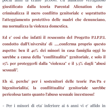
giustificato dalla teoria Parental Alienation che
criminalizza il mero conflitto genitoriale e soprattutto
l'atteggiamento protettivo delle madri che denunciano,
ma normalizza la violenza domestica.
Ed e' cosi che infatti il resoconto del Progetto P.I.P.P.I.
condotto dall'Universita' di .....conferma proprio questo
aspetto: ben il 40% dei minori in casa famiglia oggi lo
sarebbe a causa della "conflitualita'" genitoriale, e solo il
15% per proteggerli dalla "violenza" e il 3.5% dagli "abusi
sessuali".
Eh si, perche' per i sostenitori delle teorie Pas/Pa e
bigenitorialita', la conflittualita' genitoriale sarebbe
pericolosa tanto quanto l'abuso sessuale incestuoso!
- Per i minori di eta' inferiore ai 6 anni vi e' affido in