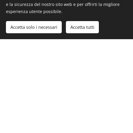
e la sicurezza del nostro sito web e per offrirti la migliore
esperienza utente possibile.
Accetta solo i necessari
Accetta tutti
Inizia
Crea il tuo sito web gratis!