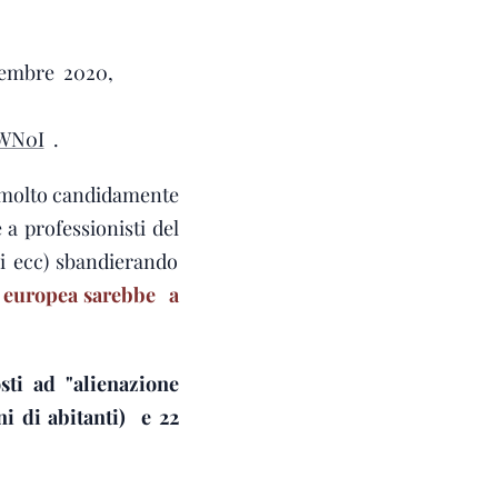
ovembre 2020,
JWN0I
.
na, molto candidamente
 a professionisti del
ali ecc) sbandierando
e europea sarebbe a
ti ad "alienazione
i di abitanti) e 22