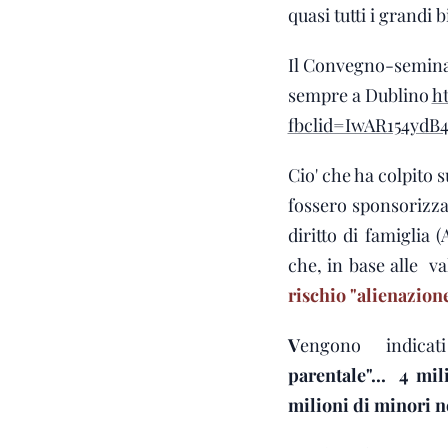
quasi tutti i grandi
Il Convegno-seminar
sempre a Dublino
ht
fbclid=IwAR154yd
Cio' che ha colpito s
fossero sponsorizzat
diritto di famiglia 
che, in base alle v
rischio "alienazione
V
engono indicati
parentale"... 4 mi
milioni di minori ne