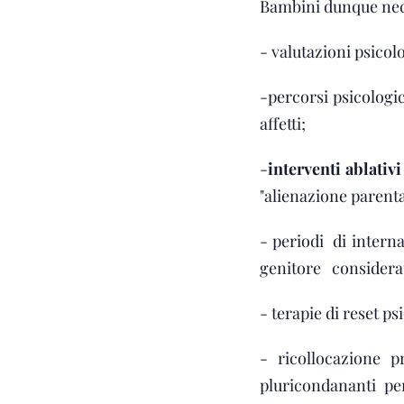
Bambini dunque neces
- valutazioni psicolo
-percorsi psicologic
affetti;
-
interventi ablativi
"alienazione parenta
- periodi di intern
genitore considerato
- terapie di reset ps
- ricollocazione 
pluricondananti per