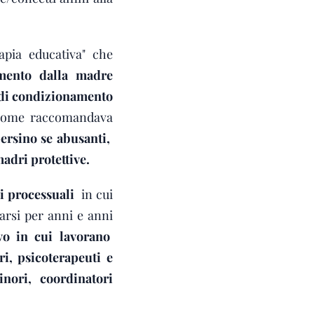
apia educativa" che
amento dalla madre
a di condizionamento
i come raccomandava
persino se abusanti,
adri protettive.
i processuali
in cui
arsi per anni e anni
vo in cui lavorano
i, psicoterapeuti e
nori, coordinatori