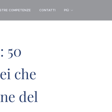
OSTRE COMPETENZE
CONTATTI
PIÙ
:
50
ei che
rne del