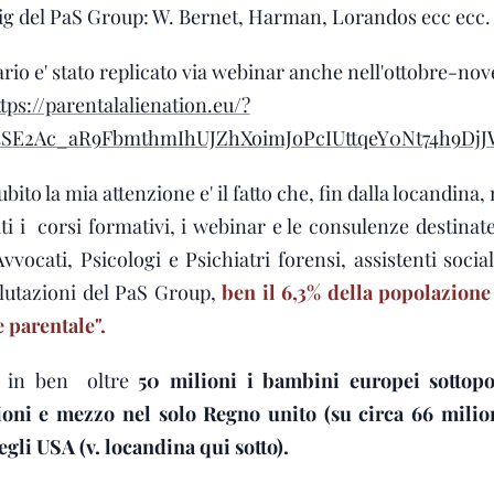
 big del PaS Group: W. Bernet, Harman, Lorandos ecc ecc.
io e' stato replicato via webinar anche nell'ottobre-n
tps://parentalalienation.eu/?
B4SE2Ac_aR9FbmthmIhUJZhXoimJoPcIUttqeY0Nt74h9Dj
ubito la mia attenzione e' il fatto che, fin dalla locandi
i i corsi formativi, i webinar e le consulenze destinate
(Avvocati, Psicologi e Psichiatri forensi, assistenti soci
alutazioni del PaS Group,
ben il 6,3% della popolazion
 parentale".
 in ben oltre
50 milioni i bambini europei sottopos
lioni e mezzo nel solo Regno unito (su circa 66 milion
gli USA (v. locandina qui sotto).