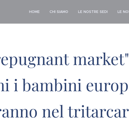
HOME
CHI SIAMO
LE NOSTRE SEDI
LE N
"repugnant market"
ni i bambini europ
anno nel tritarca