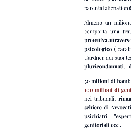
parental alienation)
Almeno un milione 
comporta
una tra
protettiva attraver
psicologico
( carat
Gardner nei suoi tes
pluricondannati, di
50 milioni di bambi
100 milioni di gen
nei tribunali,
rima
schiere di Avvocat
psichiatri "esper
genitoriali ecc .