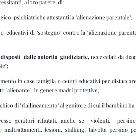
sitanti, a loro parere, di:
gico-psichiatriche attestanti la "alienazione parentale";
o-educativi di "sostegno" contro la "alienazione parent
 disposti dalle autorita' giudiziarie,
necessitati da diag
le";
amento in case famiglia o centri educativi per distaccar
 "alienante": in genere madri protettive;
ichico di "riallineamento" al genitore di cui il bambino ha
presso genitori rifiutati, anche se violenti, persi
 maltrattamenti, lesioni, stalking, talvolta persino 