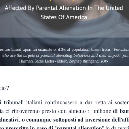
cio'?
i tribunali italiani continuassero a dar retta ai sosten
alia ci ritroveremo presto con almeno 1 milione
di bam
educativi
,
o comunque sottoposti ad inversione dell'aff
co prescritto in caso di "parental alienation"
(o da teori