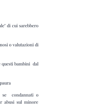
ale" di cui sarebbero
nosi o valutazioni di
e questi bambini dal
 paura
no se condannati o
per abusi sul minore