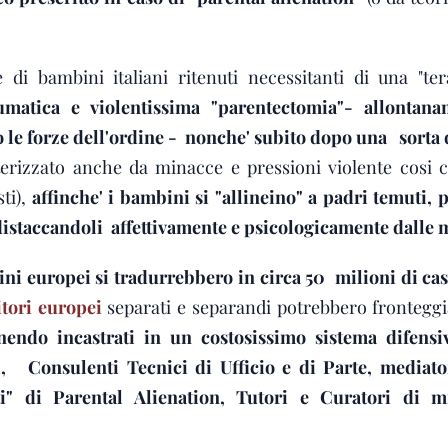
!
di bambini italiani ritenuti necessitanti di una "ter
umatica e violentissima "parentectomia"- allontan
so le forze dell'ordine - nonche' subito dopo una sort
terizzato anche da minacce e pressioni violente cos
ti),
affinche' i bambini si "allineino" a padri temuti, 
staccandoli affettivamente e psicologicamente dalle m
ni europei si tradurrebbero in circa 50 milioni di cas
itori europei
separati e separandi potrebbero fronteggi
nendo incastrati in un costosissimo sistema difensi
i, Consulenti Tecnici di Ufficio e di Parte, mediator
ti" di Parental Alienation, Tutori e Curatori di mi