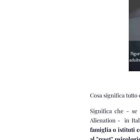
Cosa significa tutto 
Significa che - se 
Alienation - in It
famiglia o istituti 
al "reset" psicologi