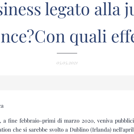
iness legato alla 
ence?Con quali effe
05.05.2021
ca
o, a fine febbraio-primi di marzo 2020, veniva pubbli
ation che si sarebbe svolto a Dublino (Irlanda) nell'apri