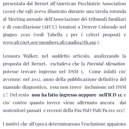
presentata dal Bernet all'American Psychiatric Association
(2010) che egli aveva illustrato durante una tavola rotonda
al Meeting annuale dell'Associazione dei tribunali familiari
e di conciliazione (AFCC) tenutosi a Denver Colorado nel
giugno 2010 (vedi Tabella 1 per i criteri proposti e
www.afccnet.org/members.afccaudio47th.asp
).
Leonora Walker, nel suddetto articolo, analizzando la
proposta del Bernet, escludeva che la
Parental Alienation
potesse trovare ingresso nel DSM 5. Come infatti cio'
avvenne: nel 2012, anno della pubblicazione definitiva del
manuale diagnostico, essa non trovo' inclusione nel DSM
5 ! Del resto
non ha fatto ingresso neppure nell'ICD 11:
e
cio' contro quanto invece viene affermato ancora dai
sostenitori passati e recenti della Pas/PaD/PaB/Pa ecc ecc!
I motivi che all'epoca determinarono l'esclusione appaiono