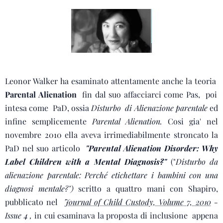
Leonor Walker ha esaminato attentamente anche la teoria
Parental Alienation
fin dal suo affacciarci come Pas, poi
intesa come PaD, ossia
Disturbo di Alienazione parentale
ed
infine semplicemente
Parental Alienation.
Cosi gia' nel
novembre 2010 ella aveva irrimediabilmente stroncato la
PaD nel suo articolo
"Parental Alienation Disorder: Why
Label Children with a Mental Diagnosis?"
("
Disturbo da
alienazione parentale: Perché etichettare i bambini con una
diagnosi mentale?")
scritto a quattro mani con Shapiro,
pubblicato nel
Journal of Child Custody, Volume 7, 2010
-
Issue 4 ,
in cui esaminava la proposta di inclusione appena