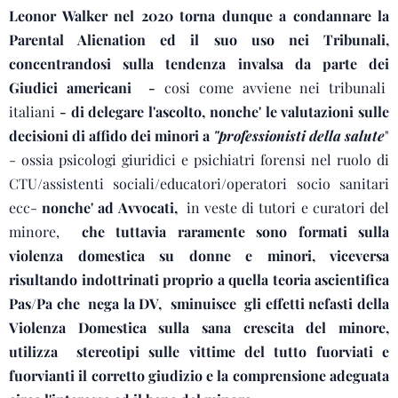
Leonor Walker nel 2020 torna dunque a condannare la
Parental Alienation ed il suo uso nei Tribunali,
concentrandosi sulla tendenza invalsa da parte dei
Giudici americani -
cosi come avviene nei tribunali
italiani
- di delegare l'ascolto, nonche' le valutazioni sulle
decisioni di affido dei minori a
"professionisti della salute
"
- ossia psicologi giuridici e psichiatri forensi nel ruolo di
CTU/assistenti sociali/educatori/operatori socio sanitari
ecc-
nonche' ad Avvocati,
in veste di tutori e curatori del
minore,
che tuttavia raramente sono formati sulla
violenza domestica su donne e minori, viceversa
risultando indottrinati proprio a quella teoria ascientifica
Pas/Pa che nega la DV, sminuisce gli effetti nefasti della
Violenza Domestica sulla sana crescita del minore,
utilizza stereotipi sulle vittime del tutto fuorviati e
fuorvianti il corretto giudizio e la comprensione adeguata