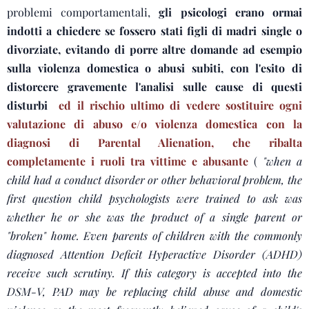
problemi comportamentali,
gli psicologi erano ormai
indotti a chiedere se fossero stati figli di madri single o
divorziate, evitando di porre altre domande ad esempio
sulla violenza domestica o abusi subiti, con l'esito di
distorcere gravemente l'analisi sulle cause di questi
disturbi
ed il rischio ultimo di vedere sostituire ogni
valutazione di abuso e/o violenza domestica con la
diagnosi di Parental Alienation, che ribalta
completamente i ruoli tra vittime e abusante
(
"when a
child had a conduct disorder or other behavioral problem, the
first question child psychologists were trained to ask was
whether he or she was the product of a single parent or
"broken" home. Even parents of children with the commonly
diagnosed Attention Deficit Hyperactive Disorder (ADHD)
receive such scrutiny. If this category is accepted into the
DSM-V, PAD may be replacing child abuse and domestic