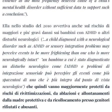
violence as the most frequently believed cause of a child's
mental health disorder without sufficient data to support such
a conclusion
.").
Ella nello studio del 2010 avvertiva anche sul rischio di
maggiori e piu' gravi danni sui bambini con ADHD o altri
disturbi neurologici (
"...a child diagnosed with a neurological
disorder such as ADHD or sensory integration problems may
perceive events to be more frightening than one who is more
neurologically intact" "un bambino a cui è stato diagnosticato
un disturbo neurologico come l'ADHD o problemi di
integrazione sensoriale può percepire gli eventi come più
spaventosi di uno che è più integro dal punto di vista
neurologico")
che quindi vanno maggiormente protetti da
rischi di rivittimizzazioni, da ablazioni e allontanamenti
dalla madre protettiva e da ricollocamento presso genitori
rifiutati e abusanti.