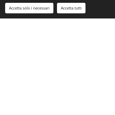
Accetta solo i necessari
Accetta tutti
Inizia
Crea il tuo sito web gratis!