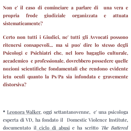
Non e' il caso di cominciare a parlare di una vera e
propria frode giudiziale organizzata e attuata
sistematicamente?
Certo non tutti i Giudici, ne' tutti gli Avvocati possono
ritenersi consapevoli... ma si puo' dire lo stesso degli
Psicologi e Psichiatri che, nel loro bagaglio culturale,
accademico e professionale, dovrebbero possedere quelle
nozioni scientifiche fondamentali che rendono evidente
ictu oculi quanto la Ps/Pa sia infondata e gravemente
distorsiva?
*
Leonora Walker,
oggi settantanovenne, e' una psicologa
esperta di VD, ha fondato il Domestic Violence Institute,
documentato il
ciclo di abusi
e ha scritto
The Battered