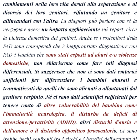
cambiamenti nella loro vita dovuti alla separazione e al
divorzio dei loro genitori, rifiutando un genitore e
allineandosi con l'altro
. La diagnosi può portare con sé la
vergogna e avere
un impatto agghiacciante
sui report circa
la violenza domestica dei genitori. Anche se i sostenitori della
PAD sono consapevoli che è inappropriato diagnosticare con
PAD i bambini che
sono stati esposti ad abusi e/o violenze
domestiche
,
non chiariscono come fare tali diagnosi
differenziali.
Si suggerisce che non ci sono dati empirici
sufficienti per differenziare i bambini abusati e
traumatizzati da quelli che sono alienati o allontanati dal
genitore respinto
.
Né ci sono dati scientifici sufficienti per
tenere conto di
altre vulnerabilità del bambino come
l'immaturità neurologica
,
il disturbo da deficit di
attenzione/perattività (ADHD)
, altri
disturbi d'ansia e
dell'umore o il disturbo oppositivo provocatori
o
. Ci sono
troppo pochi confronti tra i rischi e i benefici dell'aggiunta di