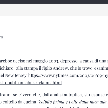
ca
arebbe ucciso nel maggio 2003, depresso a causa di una 
ichiaro' alla stampa il figlio Andrew, che lo trovo' esanim
 nel New Jersey
https://www.nytimes.com/2003/06/09/ny
st-doubt-on-abuse-claims.html
.
trano, se e' vero che, dall'analisi autoptica, si desunse c
o coltello da cucina
"colpito prima 3 volte dalla nuca alla