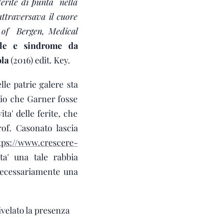
ferite di punta nella
attraversava il cuore
y of Bergen, Medical
iale e sindrome da
ola
(2016) edit. Key.
le patrie galere sta
bio che Garner fosse
ta' delle ferite, che
of. Casonato lascia
ps://www.crescere-
lta' una tale rabbia
necessariamente una
ivelato la presenza