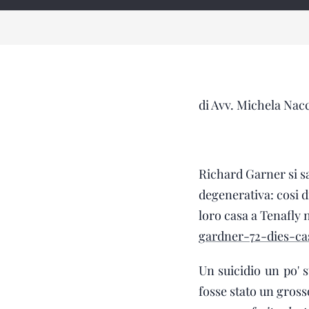
di Avv. Michela Nac
Richard Garner si s
degenerativa: cosi d
loro casa a Tenafly
gardner-72-dies-ca
Un suicidio un po' s
fosse stato un gross