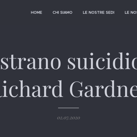
HOME
CHI SIAMO
LE NOSTRE SEDI
LE N
strano suicidi
ichard Gardn
02.07.2020