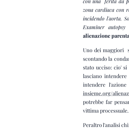
con una ferita da pu
zona cardiaca con ro
incidendo l'aorta. 
Examiner autopsy 
alienazione parent
Uno dei maggiori so
scontando la condan
stato ucciso: cio' s
lasciano intendere
intendere l'azio
insieme.org/alienaz
potrebbe far pensa
vittima processuale.
Peraltro l'analisi c