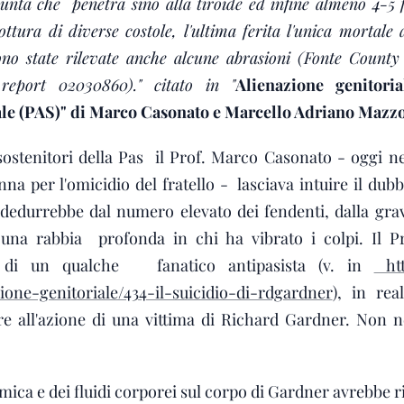
nta che penetra sino alla tiroide ed infine almeno 4-5 
ttura di diverse costole, l'ultima ferita l'unica mortale 
Sono state rilevate anche alcune abrasioni (Fonte Count
report 02030860)." citato in "
Alienazione genitor
ale (PAS)" di Marco Casonato e Marcello Adriano Mazz
stenitori della Pas il Prof. Marco Casonato - oggi nel
na per l'omicidio del fratello - lasciava intuire il dub
i dedurrebbe dal numero elevato dei fendenti, dalla gravi
 una rabbia profonda in chi ha vibrato i colpi. Il Pr
ne di un qualche fanatico antipasista (v. in
htt
ione-genitoriale/434-il-suicidio-di-rdgardner
), in rea
re all'azione di una vittima di Richard Gardner. Non 
himica e dei fluidi corporei sul corpo di Gardner avrebbe r