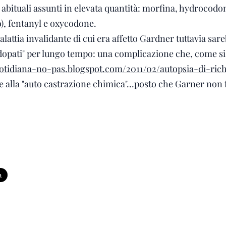
i abituali assunti in elevata quantità: morfina, hydroco
), fentanyl e oxycodone.
lattia invalidante di cui era affetto Gardner tuttavia sare
"dopati" per lungo tempo: una complicazione che, come si
quotidiana-no-pas.blogspot.com/2011/02/autopsia-di-ri
 alla "auto castrazione chimica"...posto che Garner non 