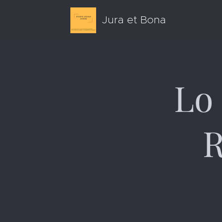
Jura et Bona
Lo 
R