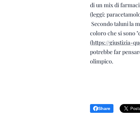
di un mix di farmac
(leggi: paracetamolo
Secondo taluni la ma
coloro che si sono 
(https://giustizia-
potrebbe far pensare
olimpico.
Share